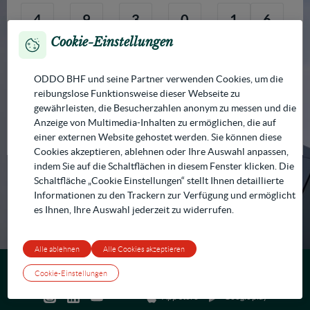
4
9
3
0
1
6
Cookie-Einstellungen
8
7
5
2
ODDO BHF und seine Partner verwenden Cookies, um die
reibungslose Funktionsweise dieser Webseite zu
Bestätigen
gewährleisten, die Besucherzahlen anonym zu messen und die
Anzeige von Multimedia-Inhalten zu ermöglichen, die auf
Benötigen Sie Hilfe?
Passwort vergessen?
einer externen Website gehostet werden. Sie können diese
Cookies akzeptieren, ablehnen oder Ihre Auswahl anpassen,
indem Sie auf die Schaltflächen in diesem Fenster klicken. Die
Schaltfläche „Cookie Einstellungen“ stellt Ihnen detaillierte
Informationen zu den Trackern zur Verfügung und ermöglicht
es Ihnen, Ihre Auswahl jederzeit zu widerrufen.
Alle ablehnen
Alle Cookies akzeptieren
© ODDO BHF
Cookie-Richtlinie
Cookie-Einstellungen
Impressum und Pflichtangaben
Barrierefreiheit
Vertrag widerrufen
Cookie-Einstellungen
App Store
Google play