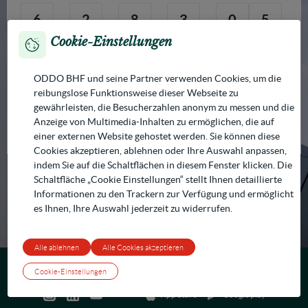
6
2
8
3
0
5
Cookie-Einstellungen
4
1
7
9
ODDO BHF und seine Partner verwenden Cookies, um die
reibungslose Funktionsweise dieser Webseite zu
Bestätigen
gewährleisten, die Besucherzahlen anonym zu messen und die
Anzeige von Multimedia-Inhalten zu ermöglichen, die auf
Benötigen Sie Hilfe?
Passwort vergessen?
einer externen Website gehostet werden. Sie können diese
Cookies akzeptieren, ablehnen oder Ihre Auswahl anpassen,
indem Sie auf die Schaltflächen in diesem Fenster klicken. Die
Schaltfläche „Cookie Einstellungen“ stellt Ihnen detaillierte
Informationen zu den Trackern zur Verfügung und ermöglicht
es Ihnen, Ihre Auswahl jederzeit zu widerrufen.
Alle ablehnen
Alle Cookies akzeptieren
© ODDO BHF
Cookie-Richtlinie
Cookie-Einstellungen
Impressum und Pflichtangaben
Barrierefreiheit
Vertrag widerrufen
Cookie-Einstellungen
App Store
Google play